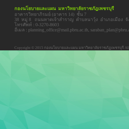
กองนโยบายและแผน มหาวิทยาลัยราชภัฎเพชรบุรี
อาคารวิทยาภิรมย์ (อาคาร 14) ชั้น 7
38 หมู่ 8 ถนนหาดเจ้าสำราญ ตำบลนาวุ้ง อำเภอเมือง จัง
โทรศัพท์ : 0-3270-8603
อีเมล : planning_office@mail.pbru.ac.th, saraban_plan@pbru.
Copyright © 2015 กองนโยบายและแผน มหาวิทยาลัยราชภัฏเพชรบุรี All 